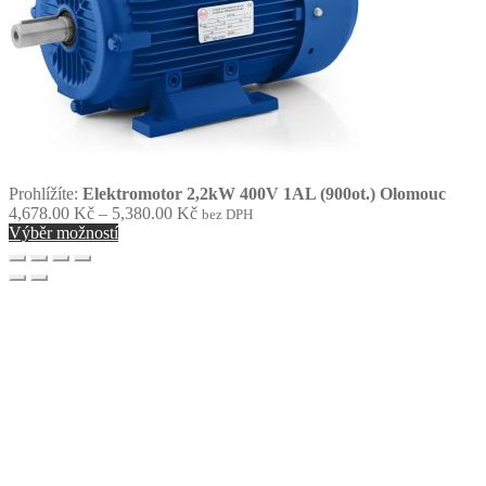
Prohlížíte:
Elektromotor 2,2kW 400V 1AL (900ot.) Olomouc
Rozpětí
4,678.00
Kč
–
5,380.00
Kč
bez DPH
cen:
Výběr možností
4,678.00 Kč
až
5,380.00 Kč