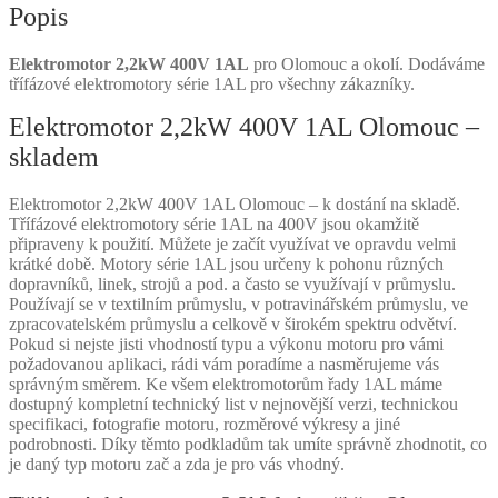
Popis
Elektromotor 2,2kW 400V 1AL
pro Olomouc a okolí. Dodáváme
třífázové elektromotory série 1AL pro všechny zákazníky.
Elektromotor 2,2kW 400V 1AL Olomouc –
skladem
Elektromotor 2,2kW 400V 1AL Olomouc – k dostání na skladě.
Třífázové elektromotory série 1AL na 400V jsou okamžitě
připraveny k použití. Můžete je začít využívat ve opravdu velmi
krátké době. Motory série 1AL jsou určeny k pohonu různých
dopravníků, linek, strojů a pod. a často se využívají v průmyslu.
Používají se v textilním průmyslu, v potravinářském průmyslu, ve
zpracovatelském průmyslu a celkově v širokém spektru odvětví.
Pokud si nejste jisti vhodností typu a výkonu motoru pro vámi
požadovanou aplikaci, rádi vám poradíme a nasměrujeme vás
správným směrem. Ke všem elektromotorům řady 1AL máme
dostupný kompletní technický list v nejnovější verzi, technickou
specifikaci, fotografie motoru, rozměrové výkresy a jiné
podrobnosti. Díky těmto podkladům tak umíte správně zhodnotit, co
je daný typ motoru zač a zda je pro vás vhodný.