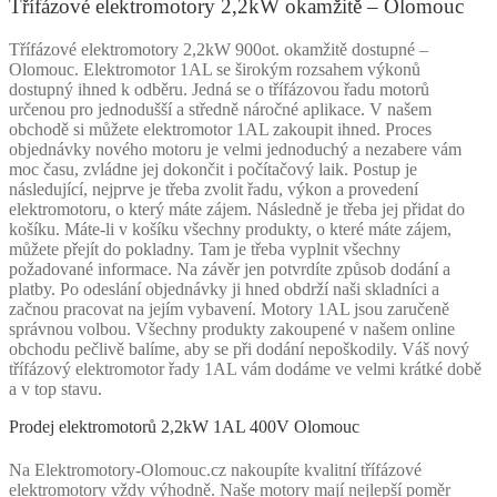
Třífázové elektromotory 2,2kW okamžitě – Olomouc
Třífázové elektromotory 2,2kW 900ot. okamžitě dostupné –
Olomouc. Elektromotor 1AL se širokým rozsahem výkonů
dostupný ihned k odběru. Jedná se o třífázovou řadu motorů
určenou pro jednodušší a středně náročné aplikace. V našem
obchodě si můžete elektromotor 1AL zakoupit ihned. Proces
objednávky nového motoru je velmi jednoduchý a nezabere vám
moc času, zvládne jej dokončit i počítačový laik. Postup je
následující, nejprve je třeba zvolit řadu, výkon a provedení
elektromotoru, o který máte zájem. Následně je třeba jej přidat do
košíku. Máte-li v košíku všechny produkty, o které máte zájem,
můžete přejít do pokladny. Tam je třeba vyplnit všechny
požadované informace. Na závěr jen potvrdíte způsob dodání a
platby. Po odeslání objednávky ji hned obdrží naši skladníci a
začnou pracovat na jejím vybavení. Motory 1AL jsou zaručeně
správnou volbou. Všechny produkty zakoupené v našem online
obchodu pečlivě balíme, aby se při dodání nepoškodily. Váš nový
třífázový elektromotor řady 1AL vám dodáme ve velmi krátké době
a v top stavu.
Prodej elektromotorů 2,2kW 1AL 400V Olomouc
Na Elektromotory-Olomouc.cz nakoupíte kvalitní třífázové
elektromotory vždy výhodně. Naše motory mají nejlepší poměr