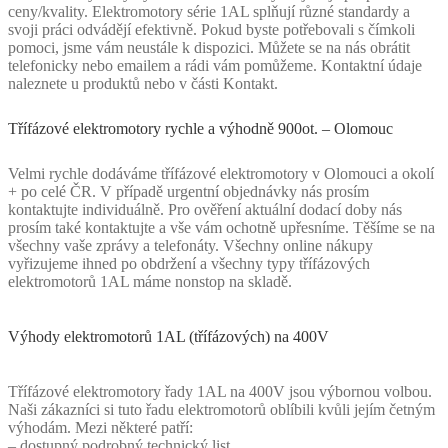
ceny/kvality. Elektromotory série 1AL splňují různé standardy a
svoji práci odvádějí efektivně. Pokud byste potřebovali s čímkoli
pomoci, jsme vám neustále k dispozici. Můžete se na nás obrátit
telefonicky nebo emailem a rádi vám pomůžeme. Kontaktní údaje
naleznete u produktů nebo v části Kontakt.
Třífázové elektromotory rychle a výhodně 900ot. – Olomouc
Velmi rychle dodáváme třífázové elektromotory v Olomouci a okolí
+ po celé ČR. V případě urgentní objednávky nás prosím
kontaktujte individuálně. Pro ověření aktuální dodací doby nás
prosím také kontaktujte a vše vám ochotně upřesníme. Těšíme se na
všechny vaše zprávy a telefonáty. Všechny online nákupy
vyřizujeme ihned po obdržení a všechny typy třífázových
elektromotorů 1AL máme nonstop na skladě.
Výhody elektromotorů 1AL (třífázových) na 400V
Třífázové elektromotory řady 1AL na 400V jsou výbornou volbou.
Naši zákazníci si tuto řadu elektromotorů oblíbili kvůli jejím četným
výhodám. Mezi některé patří:
– dostupný podrobný technický list