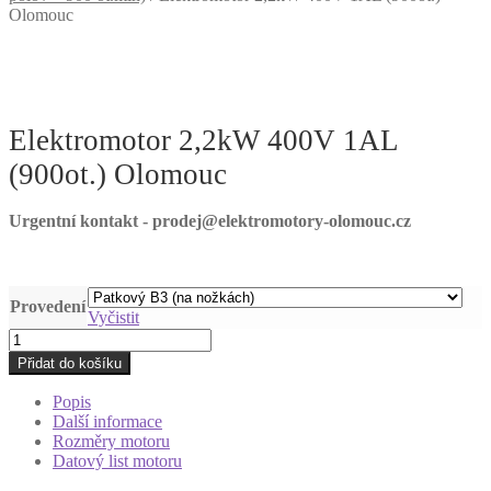
Olomouc
Elektromotor 2,2kW 400V 1AL
(900ot.) Olomouc
Urgentní kontakt - prodej@elektromotory-olomouc.cz
Provedení
Vyčistit
Elektromotor
2,2kW
Přidat do košíku
400V
1AL
Popis
(900ot.)
Další informace
Olomouc
Rozměry motoru
množství
Datový list motoru