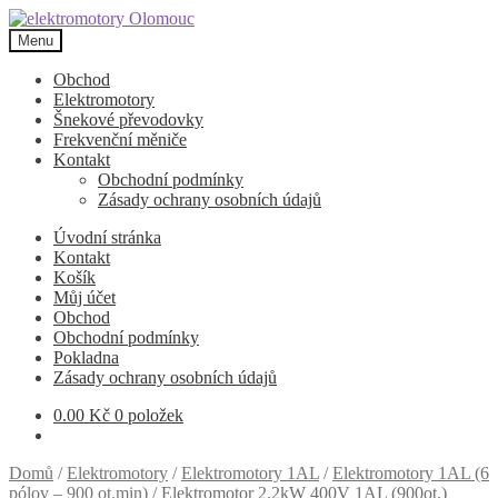
Přeskočit
Přejít
na
k
Menu
navigaci
obsahu
webu
Obchod
Elektromotory
Šnekové převodovky
Frekvenční měniče
Kontakt
Obchodní podmínky
Zásady ochrany osobních údajů
Úvodní stránka
Kontakt
Košík
Můj účet
Obchod
Obchodní podmínky
Pokladna
Zásady ochrany osobních údajů
0.00
Kč
0 položek
Domů
/
Elektromotory
/
Elektromotory 1AL
/
Elektromotory 1AL (6
pólov – 900 ot.min)
/
Elektromotor 2,2kW 400V 1AL (900ot.)