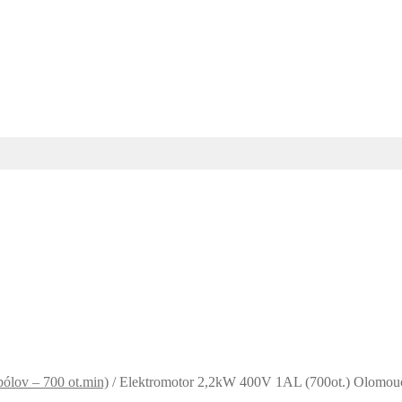
ólov – 700 ot.min)
/
Elektromotor 2,2kW 400V 1AL (700ot.) Olomou