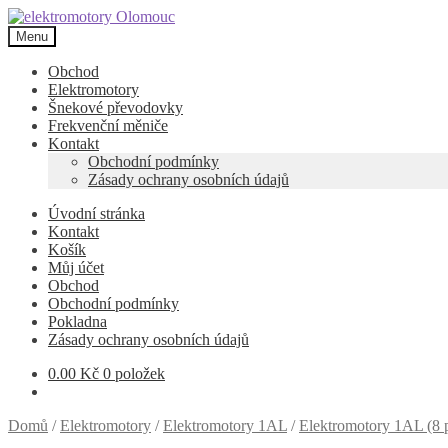
Přeskočit
Přejít
na
k
Menu
navigaci
obsahu
webu
Obchod
Elektromotory
Šnekové převodovky
Frekvenční měniče
Kontakt
Obchodní podmínky
Zásady ochrany osobních údajů
Úvodní stránka
Kontakt
Košík
Můj účet
Obchod
Obchodní podmínky
Pokladna
Zásady ochrany osobních údajů
0.00
Kč
0 položek
Domů
/
Elektromotory
/
Elektromotory 1AL
/
Elektromotory 1AL (8 p