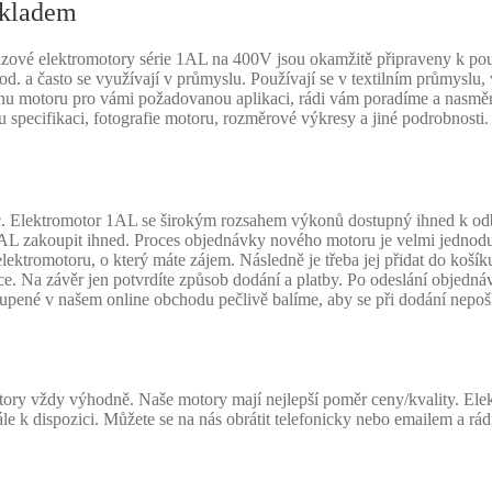
skladem
vé elektromotory série 1AL na 400V jsou okamžitě připraveny k použi
od. a často se využívají v průmyslu. Používají se v textilním průmysl
 výkonu motoru pro vámi požadovanou aplikaci, rádi vám poradíme a n
u specifikaci, fotografie motoru, rozměrové výkresy a jiné podrobnosti
 Elektromotor 1AL se širokým rozsahem výkonů dostupný ihned k odběr
AL zakoupit ihned. Proces objednávky nového motoru je velmi jednoduc
 elektromotoru, o který máte zájem. Následně je třeba jej přidat do koš
e. Na závěr jen potvrdíte způsob dodání a platby. Po odeslání objednáv
pené v našem online obchodu pečlivě balíme, aby se při dodání nepoš
ory vždy výhodně. Naše motory mají nejlepší poměr ceny/kvality. Elekt
le k dispozici. Můžete se na nás obrátit telefonicky nebo emailem a r