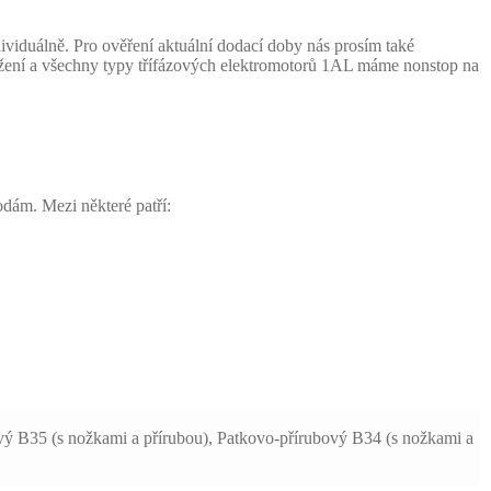
viduálně. Pro ověření aktuální dodací doby nás prosím také
ržení a všechny typy třífázových elektromotorů 1AL máme nonstop na
odám. Mezi některé patří:
ový B35 (s nožkami a přírubou), Patkovo-přírubový B34 (s nožkami a