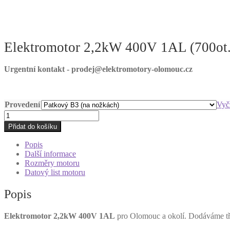
Elektromotor 2,2kW 400V 1AL (700ot
Urgentní kontakt - prodej@elektromotory-olomouc.cz
Provedení
Vyči
Elektromotor
2,2kW
Přidat do košíku
400V
1AL
Popis
(700ot.)
Další informace
Olomouc
Rozměry motoru
množství
Datový list motoru
Popis
Elektromotor 2,2kW 400V 1AL
pro Olomouc a okolí. Dodáváme tří