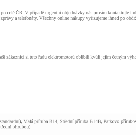
po celé ČR. V případě urgentní objednávky nás prosím kontaktujte indi
 zprávy a telefonáty. Všechny online nákupy vyřizujeme ihned po obd
 zákazníci si tuto řadu elektromotorů oblíbili kvůli jejím četným výh
standardní), Malá příruba B14, Střední příruba B14B, Patkovo-přírub
třední přírubou)