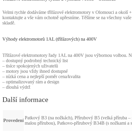
Velmi rychle dodáváme třífázové elektromotory v Olomouci a okolí + 
kontaktujte a vše vám ochotně upřesníme. Těšíme se na všechny vaše
skladě.
Výhody elektromotorů 1AL (třífázových) na 400V
Třífázové elektromotory řady 1AL na 400V jsou výbornou volbou. Naši
– dostupný podrobný technický list
– tisíce spokojených uživatelů
– motory jsou vždy ihned dostupné
– nízká cena a nejlepší poměr cena/kvalita
– optimalizovaný rám a design
– dlouhá výdrž
Další informace
Patkový B3 (na nožkách), Přírubový B5 (velká příruba – 
Provedení
malou přírubou), Patkovo-přírubový B34B (s nožkami a s