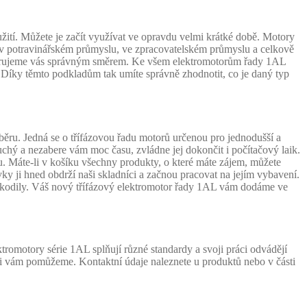
tí. Můžete je začít využívat ve opravdu velmi krátké době. Motory
u, v potravinářském průmyslu, ve zpracovatelském průmyslu a celkově
asměrujeme vás správným směrem. Ke všem elektromotorům řady 1AL
. Díky těmto podkladům tak umíte správně zhodnotit, co je daný typ
u. Jedná se o třífázovou řadu motorů určenou pro jednodušší a
hý a nezabere vám moc času, zvládne jej dokončit i počítačový laik.
íku. Máte-li v košíku všechny produkty, o které máte zájem, můžete
ky ji hned obdrží naši skladníci a začnou pracovat na jejím vybavení.
kodily. Váš nový třífázový elektromotor řady 1AL vám dodáme ve
romotory série 1AL splňují různé standardy a svoji práci odvádějí
ádi vám pomůžeme. Kontaktní údaje naleznete u produktů nebo v části