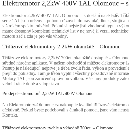
Elektromotor 2,2kW 400V 1AL Olomouc – 
Elektromotor 2,2kW 400V 1AL Olomouc – k dostání na skladě. Třífázo
série 1AL jsou určeny k pohonu různých dopravníků, linek, strojů a p
v širokém spektru odvětví. Pokud si nejste jisti vhodností typu a
máme dostupný kompletní technický list v nejnovější verzi, technicko
motoru zač a zda je pro vás vhodný.
Třífázové elektromotory 2,2kW okamžitě – Olomouc
Třífázové elektromotory 2,2kW 700ot. okamžitě dostupné – Olomouc.
středně náročné aplikace. V našem obchodě si můžete elektromotor 1
Postup je následující, nejprve je třeba zvolit řadu, výkon a provedení
přejít do pokladny. Tam je třeba vyplnit všechny požadované informac
Motory 1AL jsou zaručeně správnou volbou. Všechny produkty zakou
velmi krátké době a v top stavu.
Prodej elektromotorů 2,2kW 1AL 400V Olomouc
Na Elektromotory-Olomouc.cz nakoupíte kvalitní třífázové elektromot
efektivně. Pokud byste potřebovali s čímkoli pomoci, jsme vám neustá
Kontakt.
Třífázové elektromotory rychle a výhodně 700ot. – Olomouc