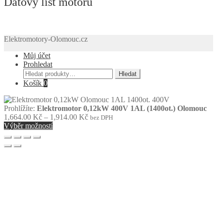
Datový list motoru
Elektromotory-Olomouc.cz
Můj účet
Prohledat
Hledat:
Hledat
Košík
0
Prohlížíte:
Elektromotor 0,12kW 400V 1AL (1400ot.) Olomouc
Rozpětí
1,664.00
Kč
–
1,914.00
Kč
bez DPH
cen:
Výběr možností
1,664.00 Kč
až
1,914.00 Kč