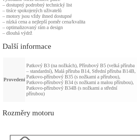
– dostupný podrobný technický list
– tisíce spokojených uživatelů
– motory jsou vždy ihned dostupné
– nízká cena a nejlepší poměr cena/kvalita
– optimalizovaný rám a design
– dlouhá výdrž
Další informace
Patkový B3 (na nožkách), Přírubový B5 (velká příruba
– standardní), Malá příruba B14, Střední příruba B14B,
Patkovo-přírubový B35 (s nožkami a přírubou),
Provedení
Patkovo-přírubový B34 (s nožkami a malou přírubou),
Patkovo-přírubový B34B (s nožkami a střední
přírubou)
Rozměry motoru