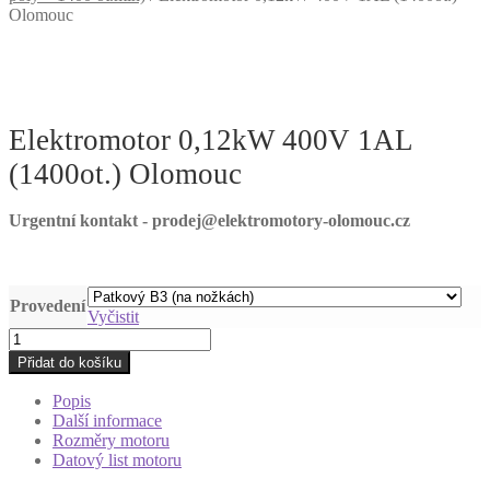
Olomouc
Elektromotor 0,12kW 400V 1AL
(1400ot.) Olomouc
Urgentní kontakt - prodej@elektromotory-olomouc.cz
Provedení
Vyčistit
Elektromotor
0,12kW
Přidat do košíku
400V
1AL
Popis
(1400ot.)
Další informace
Olomouc
Rozměry motoru
množství
Datový list motoru