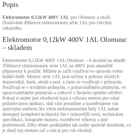
Popis
Elektromotor 0,12kW 400V 1AL
pro Olomouc a okolí.
Dodáváme třífázové elektromotory série 1AL pro všechny
zákazníky.
Elektromotor 0,12kW 400V 1AL Olomouc
– skladem
Elektromotor 0,12kW 400V 1AL Olomouc – k dostání na skladě.
Třífázové elektromotory série 1AL na 400V jsou okamžitě
připraveny k použití. Můžete je začít využívat ve opravdu velmi
krátké době. Motory série 1AL jsou určeny k pohonu různých
dopravníků, linek, strojů a pod. a často se využívají v průmyslu.
Používají se v textilním průmyslu, v potravinářském průmyslu, ve
zpracovatelském průmyslu a celkově v širokém spektru odvětví.
Pokud si nejste jisti vhodností typu a výkonu motoru pro vámi
požadovanou aplikaci, rádi vám poradíme a nasměrujeme vás
správným směrem. Ke všem elektromotorům řady 1AL máme
dostupný kompletní technický list v nejnovější verzi, technickou
specifikaci, fotografie motoru, rozměrové výkresy a jiné
podrobnosti. Díky těmto podkladům tak umíte správně zhodnotit, co
je daný typ motoru zač a zda je pro vás vhodný.