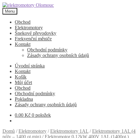
Přeskočit
Přejít
na
k
Menu
navigaci
obsahu
webu
Obchod
Elektromotory
Šnekové převodovky
Frekvenční měniče
Kontakt
Obchodní podmínky
Zásady ochrany osobních údajů
Úvodní stránka
Kontakt
Košík
Můj účet
Obchod
Obchodní podmínky
Pokladna
Zásady ochrany osobních údajů
0.00
Kč
0 položek
Domů
/
Elektromotory
/
Elektromotory 1AL
/
Elektromotory 1AL (4
póly – 1400 ot.min)
/
Elektromotor 0,12kW 400V 1AL (1400ot.)