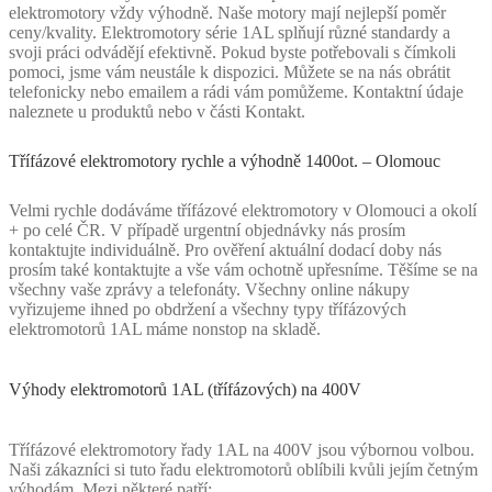
elektromotory vždy výhodně. Naše motory mají nejlepší poměr
ceny/kvality. Elektromotory série 1AL splňují různé standardy a
svoji práci odvádějí efektivně. Pokud byste potřebovali s čímkoli
pomoci, jsme vám neustále k dispozici. Můžete se na nás obrátit
telefonicky nebo emailem a rádi vám pomůžeme. Kontaktní údaje
naleznete u produktů nebo v části Kontakt.
Třífázové elektromotory rychle a výhodně 1400ot. – Olomouc
Velmi rychle dodáváme třífázové elektromotory v Olomouci a okolí
+ po celé ČR. V případě urgentní objednávky nás prosím
kontaktujte individuálně. Pro ověření aktuální dodací doby nás
prosím také kontaktujte a vše vám ochotně upřesníme. Těšíme se na
všechny vaše zprávy a telefonáty. Všechny online nákupy
vyřizujeme ihned po obdržení a všechny typy třífázových
elektromotorů 1AL máme nonstop na skladě.
Výhody elektromotorů 1AL (třífázových) na 400V
Třífázové elektromotory řady 1AL na 400V jsou výbornou volbou.
Naši zákazníci si tuto řadu elektromotorů oblíbili kvůli jejím četným
výhodám. Mezi některé patří: