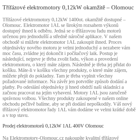
Třífázové elektromotory 0,12kW okamžitě – Olomouc
Třífázové elektromotory 0,12kW 1400ot. okamžitě dostupné –
Olomouc. Elektromotor 1AL se širokým rozsahem výkonů
dostupný ihned k odběru. Jedná se o třífázovou řadu motorů
určenou pro jednodušší a středně náročné aplikace. V našem
obchodě si můžete elektromotor 1AL zakoupit ihned. Proces
objednávky nového motoru je velmi jednoduchý a nezabere vám
moc času, zvládne jej dokončit i počítačový laik. Postup je
následující, nejprve je třeba zvolit řadu, výkon a provedení
elektromotoru, o který máte zájem. Následně je třeba jej přidat do
košíku. Máte-li v košíku všechny produkty, o které máte zájem,
můžete přejít do pokladny. Tam je třeba vyplnit všechny
požadované informace. Na závěr jen potvrdíte způsob dodání a
platby. Po odeslání objednávky ji hned obdrží naši skladníci a
začnou pracovat na jejím vybavení. Motory 1AL jsou zaručeně
správnou volbou. Všechny produkty zakoupené v našem online
obchodu pečlivě balíme, aby se při dodání nepoškodily. Váš nový
třífázový elektromotor řady 1AL vám dodáme ve velmi krátké době
a v top stavu.
Prodej elektromotorů 0,12kW 1AL 400V Olomouc
Na Elektromotory-Olomouc.cz nakoupíte kvalitní třífázové