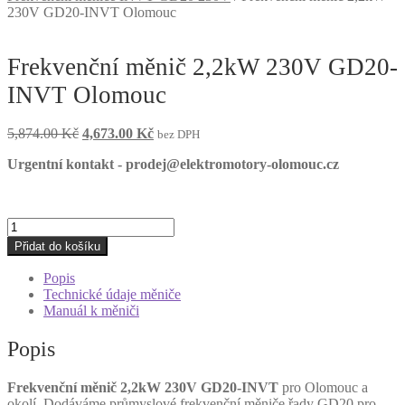
230V GD20-INVT Olomouc
Frekvenční měnič 2,2kW 230V GD20-
INVT Olomouc
Původní
Aktuální
5,874.00
Kč
4,673.00
Kč
bez DPH
cena
cena
Urgentní kontakt - prodej@elektromotory-olomouc.cz
byla:
je:
5,874.00 Kč.
4,673.00 Kč.
Frekvenční
měnič
Přidat do košíku
2,2kW
230V
Popis
GD20-
Technické údaje měniče
INVT
Manuál k měniči
Olomouc
množství
Popis
Frekvenční měnič 2,2kW 230V GD20-INVT
pro Olomouc a
okolí. Dodáváme průmyslové frekvenční měniče řady GD20 pro