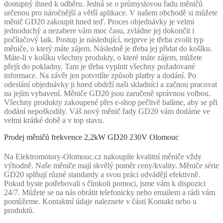
dostupný ihned k odběru. Jedná se o průmyslovou řadu měničů
určenou pro náročnější a větší aplikace. V našem obchodě si můžete
měnič GD20 zakoupit hned teď. Proces objednávky je velmi
jednoduchý a nezabere vám moc času, zvládne jej dokončit i
počítačový laik. Postup je následující, nejprve je třeba zvolit typ
měniče, o který máte zájem. Následně je třeba jej přidat do košíku.
Máte-li v košíku všechny produkty, o které máte zájem, můžete
přejít do pokladny. Tam je třeba vyplnit všechny požadované
informace. Na závěr jen potvrdíte způsob platby a dodání. Po
odeslání objednávky ji hned obdrží naši skladníci a začnou pracovat
na jejím vybavení. Měniče GD20 jsou zaručeně správnou volbou.
Všechny produkty zakoupené přes e-shop pečlivě balíme, aby se při
dodání nepoškodily. Váš nový měnič řady GD20 vám dodáme ve
velmi krátké době a v top stavu.
Prodej měničů frekvence 2,2kW GD20 230V Olomouc
Na Elektromotory-Olomouc.cz nakoupíte kvalitní měniče vždy
výhodně. Naše měniče mají skvělý poměr ceny/kvality. Měniče série
GD20 splňují různé standardy a svou práci odvádějí efektivně.
Pokud byste potřebovali s čímkoli pomoci, jsme vám k dispozici
24/7. Můžete se na nás obrátit telefonicky nebo emailem a rádi vám
pomůžeme. Kontaktní údaje naleznete v části Kontakt nebo u
produktů.