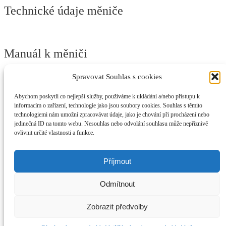
Technické údaje měniče
Manuál k měniči
Spravovat Souhlas s cookies
Abychom poskytli co nejlepší služby, používáme k ukládání a/nebo přístupu k
Manuál k měniči GD20
informacím o zařízení, technologie jako jsou soubory cookies. Souhlas s těmito
technologiemi nám umožní zpracovávat údaje, jako je chování při procházení nebo
Elektromotory-Olomouc.cz
jedinečná ID na tomto webu. Nesouhlas nebo odvolání souhlasu může nepříznivě
ovlivnit určité vlastnosti a funkce.
Můj účet
Prohledat
Hledat:
Hledat
Příjmout
Košík
0
Odmítnout
Prohlížíte:
Frekvenční měnič 2,2kW 230V GD20-INVT
Původní
Aktuální
Olomouc
5,874.00
Kč
4,673.00
Kč
bez DPH
Zobrazit předvolby
cena
cena
Přidat do košíku
byla:
je: