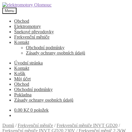
Přeskočit
Přejít
na
k
Menu
navigaci
obsahu
webu
Obchod
Elektromotory
Šnekové převodovky
Frekvenční měniče
Kontakt
Obchodní podmínky
Zásady ochrany osobních údajů
Úvodní stránka
Kontakt
Košík
Můj účet
Obchod
Obchodní podmínky
Pokladna
Zásady ochrany osobních údajů
0.00
Kč
0 položek
Domů
/
Frekvenční měniče
/
Frekvenční měniče INVT GD20
/
Frekvenční měniče INVT GD20 230V
/
Frekvenční měnič 2,2kW