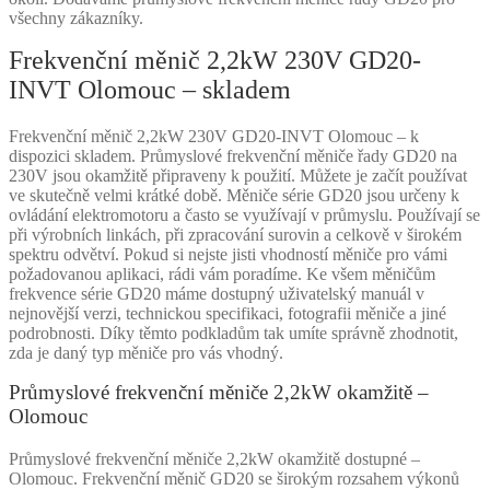
všechny zákazníky.
Frekvenční měnič 2,2kW 230V GD20-
INVT Olomouc – skladem
Frekvenční měnič 2,2kW 230V GD20-INVT Olomouc – k
dispozici skladem. Průmyslové frekvenční měniče řady GD20 na
230V jsou okamžitě připraveny k použití. Můžete je začít používat
ve skutečně velmi krátké době. Měniče série GD20 jsou určeny k
ovládání elektromotoru a často se využívají v průmyslu. Používají se
při výrobních linkách, při zpracování surovin a celkově v širokém
spektru odvětví. Pokud si nejste jisti vhodností měniče pro vámi
požadovanou aplikaci, rádi vám poradíme. Ke všem měničům
frekvence série GD20 máme dostupný uživatelský manuál v
nejnovější verzi, technickou specifikaci, fotografii měniče a jiné
podrobnosti. Díky těmto podkladům tak umíte správně zhodnotit,
zda je daný typ měniče pro vás vhodný.
Průmyslové frekvenční měniče 2,2kW okamžitě –
Olomouc
Průmyslové frekvenční měniče 2,2kW okamžitě dostupné –
Olomouc. Frekvenční měnič GD20 se širokým rozsahem výkonů