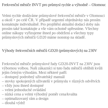
Frekvenční měniče INVT pro průmysl rychle a výhodně – Olomouc
Velmi rychle dodáváme průmyslové frekvenční měniče v Olomouci
a okolí + po celé ČR. V případě urgentní objednávky nás prosím
kontaktujte individuálně. Pro projištění aktuální dodací doby nás
prosím také kontaktujte a vše vám ochotně upřesníme. Všechny
online nákupy vyřizujeme ihned po obdržení a všechny typy
průmyslových měničů GD20 máme nonstop na skladě.
Výhody frekvenčních měničů GD20 (průmyslových) na 230V
Frekvenční měniče průmyslové řady GD20-INVT na 230V jsou
výbornou volbou. Naši zákazníci si tuto řadu měničů oblíbili kvůli
jejím četným výhodám. Mezi některé patří:
– dostupný podrobný uživatelský manuál
– stovky spokojených uživatelů v průmyslu v různých odvětvích
– vždy jsou ihned dostupné
– velmi jednoduché ovládání
– nízká cena a velmi výhodný poměr cena/kvalita
– optimalizovaný rám a design
– dlouhá výdrž