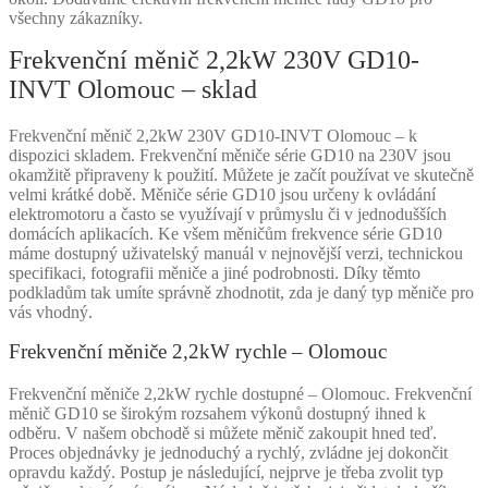
všechny zákazníky.
Frekvenční měnič 2,2kW 230V GD10-
INVT Olomouc – sklad
Frekvenční měnič 2,2kW 230V GD10-INVT Olomouc – k
dispozici skladem. Frekvenční měniče série GD10 na 230V jsou
okamžitě připraveny k použití. Můžete je začít používat ve skutečně
velmi krátké době. Měniče série GD10 jsou určeny k ovládání
elektromotoru a často se využívají v průmyslu či v jednodušších
domácích aplikacích. Ke všem měničům frekvence série GD10
máme dostupný uživatelský manuál v nejnovější verzi, technickou
specifikaci, fotografii měniče a jiné podrobnosti. Díky těmto
podkladům tak umíte správně zhodnotit, zda je daný typ měniče pro
vás vhodný.
Frekvenční měniče 2,2kW rychle – Olomouc
Frekvenční měniče 2,2kW rychle dostupné – Olomouc. Frekvenční
měnič GD10 se širokým rozsahem výkonů dostupný ihned k
odběru. V našem obchodě si můžete měnič zakoupit hned teď.
Proces objednávky je jednoduchý a rychlý, zvládne jej dokončit
opravdu každý. Postup je následující, nejprve je třeba zvolit typ