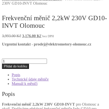
230V GD10-INVT Olomouc
Frekvenční měnič 2,2kW 230V GD10-
INVT Olomouc
Původní
Aktuální
3,993.00
Kč
3,176.00
Kč
bez DPH
cena
cena
Urgentní kontakt - prodej@elektromotory-olomouc.cz
byla:
je:
3,993.00 Kč.
3,176.00 Kč.
Frekvenční
měnič
Přidat do košíku
2,2kW
230V
Popis
GD10-
Technické údaje měniče
INVT
Manuál k měniči
Olomouc
množství
Popis
Frekvenční měnič 2,2kW 230V GD10-INVT
pro Olomouc a
okolí. Dodáváme efektivní frekvenční měniče řady GD10 pro