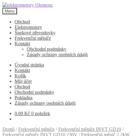
Přeskočit
Přejít
na
k
Menu
navigaci
obsahu
webu
Obchod
Elektromotory
Šnekové převodovky
Frekvenční měniče
Kontakt
Obchodní podmínky
Zásady ochrany osobních údajů
Úvodní stránka
Kontakt
Košík
Můj účet
Obchod
Obchodní podmínky
Pokladna
Zásady ochrany osobních údajů
0.00
Kč
0 položek
Domů
/
Frekvenční měniče
/
Frekvenční měniče INVT GD10
/
Frekvenční měniče INVT GD10 230V
/
Frekvenční měnič 2,2kW