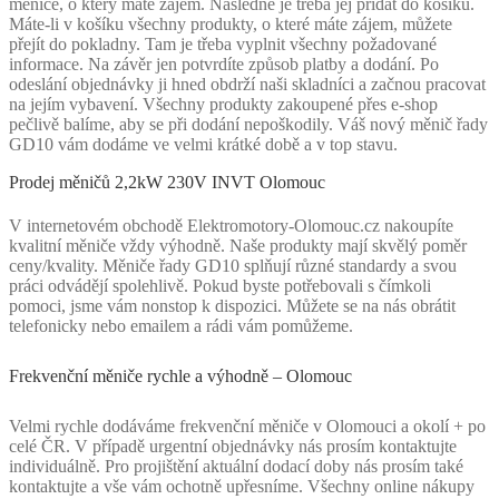
měniče, o který máte zájem. Následně je třeba jej přidat do košíku.
Máte-li v košíku všechny produkty, o které máte zájem, můžete
přejít do pokladny. Tam je třeba vyplnit všechny požadované
informace. Na závěr jen potvrdíte způsob platby a dodání. Po
odeslání objednávky ji hned obdrží naši skladníci a začnou pracovat
na jejím vybavení. Všechny produkty zakoupené přes e-shop
pečlivě balíme, aby se při dodání nepoškodily. Váš nový měnič řady
GD10 vám dodáme ve velmi krátké době a v top stavu.
Prodej měničů 2,2kW 230V INVT Olomouc
V internetovém obchodě Elektromotory-Olomouc.cz nakoupíte
kvalitní měniče vždy výhodně. Naše produkty mají skvělý poměr
ceny/kvality. Měniče řady GD10 splňují různé standardy a svou
práci odvádějí spolehlivě. Pokud byste potřebovali s čímkoli
pomoci, jsme vám nonstop k dispozici. Můžete se na nás obrátit
telefonicky nebo emailem a rádi vám pomůžeme.
Frekvenční měniče rychle a výhodně – Olomouc
Velmi rychle dodáváme frekvenční měniče v Olomouci a okolí + po
celé ČR. V případě urgentní objednávky nás prosím kontaktujte
individuálně. Pro projištění aktuální dodací doby nás prosím také
kontaktujte a vše vám ochotně upřesníme. Všechny online nákupy