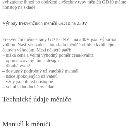
vyřizujeme ihned po obdržení a všechny typy měničů GD10 máme
nonstop na skladě.
Výhody frekvenčních měničů GD10 na 230V
Frekvenční měniče řady GD10-INVT na 230V jsou výbornou
volbou. Naši zákazníci si tuto řadu měničů oblíbili kvůli jejím
četným výhodám. Mezi některé patří:
– nízká cena a velmi výhodný poměr cena/kvalita
– optimalizovaný rám a design
– dlouhá výdrž
– dostupný podrobný uživatelský manuál
– tisíce spokojených uživatelů
– vždy jsou ihned dostupné
– velmi jednoduché ovládání
Technické údaje měniče
Manuál k měniči