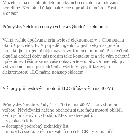
Můžete se na nás obrátit telefonicky nebo emailem a rádi vám
poradíme. Kontaktní údaje naleznete u produktů nebo v části
Kontakt.
Průmyslové elektromotory rychle a výhodně – Olomouc
Velmi rychle dodáváme průmyslové elektromotory v Olomouci a
okolí + po celé ČR. V případě urgentní objednávky nás prosím
kontaktujte. Urgentní objednávky vyřizujeme prioritně. Pro ověření
aktuální dodací doby nás prosím také kontaktujte a vše vám ochotně
upřesníme. Těšíme se na vaše dotazy a telefonáty. Online nákupy
vyřizujeme ihned po obdržení a všechny typy třífázových
elektromotorů 1LC máme nonstop skladem.
Výhody průmyslových motorů 1LC (třífázových na 400V)
Průmyslové motory řady 1LC 700 ot. na 400V jsou výbornou
volbou. Návštěvníci našeho obchodu si tuto řadu motorů oblíbili
kvůli jejím četným výhodám. Mezi některé patří:
– vysoká efektivita
– dostupný podrobný technický list
– množství spokojených uživatelů po celé ČR i v zahraničí