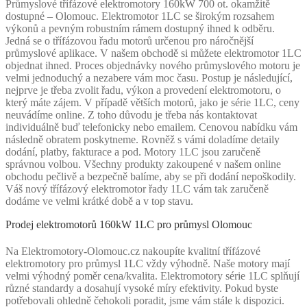
Průmyslové třífázové elektromotory 160kW 700 ot. okamžitě
dostupné – Olomouc. Elektromotor 1LC se širokým rozsahem
výkonů a pevným robustním rámem dostupný ihned k odběru.
Jedná se o třífázovou řadu motorů určenou pro náročnější
průmyslové aplikace. V našem obchodě si můžete elektromotor 1LC
objednat ihned. Proces objednávky nového průmyslového motoru je
velmi jednoduchý a nezabere vám moc času. Postup je následující,
nejprve je třeba zvolit řadu, výkon a provedení elektromotoru, o
který máte zájem. V případě větších motorů, jako je série 1LC, ceny
neuvádíme online. Z toho důvodu je třeba nás kontaktovat
individuálně buď telefonicky nebo emailem. Cenovou nabídku vám
následně obratem poskytneme. Rovněž s vámi doladíme detaily
dodání, platby, fakturace a pod. Motory 1LC jsou zaručeně
správnou volbou. Všechny produkty zakoupené v našem online
obchodu pečlivě a bezpečně balíme, aby se při dodání nepoškodily.
Váš nový třífázový elektromotor řady 1LC vám tak zaručeně
dodáme ve velmi krátké době a v top stavu.
Prodej elektromotorů 160kW 1LC pro průmysl Olomouc
Na Elektromotory-Olomouc.cz nakoupíte kvalitní třífázové
elektromotory pro průmysl 1LC vždy výhodně. Naše motory mají
velmi výhodný poměr cena/kvalita. Elektromotory série 1LC splňují
různé standardy a dosahují vysoké míry efektivity. Pokud byste
potřebovali ohledně čehokoli poradit, jsme vám stále k dispozici.