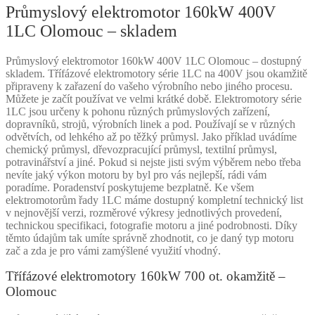
Průmyslový elektromotor 160kW 400V
1LC Olomouc – skladem
Průmyslový elektromotor 160kW 400V 1LC Olomouc – dostupný
skladem. Třífázové elektromotory série 1LC na 400V jsou okamžitě
připraveny k zařazení do vašeho výrobního nebo jiného procesu.
Můžete je začít používat ve velmi krátké době. Elektromotory série
1LC jsou určeny k pohonu různých průmyslových zařízení,
dopravníků, strojů, výrobních linek a pod. Používají se v různých
odvětvích, od lehkého až po těžký průmysl. Jako příklad uvádíme
chemický průmysl, dřevozpracující průmysl, textilní průmysl,
potravinářství a jiné. Pokud si nejste jisti svým výběrem nebo třeba
nevíte jaký výkon motoru by byl pro vás nejlepší, rádi vám
poradíme. Poradenství poskytujeme bezplatně. Ke všem
elektromotorům řady 1LC máme dostupný kompletní technický list
v nejnovější verzi, rozměrové výkresy jednotlivých provedení,
technickou specifikaci, fotografie motoru a jiné podrobnosti. Díky
těmto údajům tak umíte správně zhodnotit, co je daný typ motoru
zač a zda je pro vámi zamýšlené využití vhodný.
Třífázové elektromotory 160kW 700 ot. okamžitě –
Olomouc