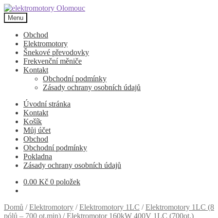
Přeskočit
Přejít
na
k
Menu
navigaci
obsahu
webu
Obchod
Elektromotory
Šnekové převodovky
Frekvenční měniče
Kontakt
Obchodní podmínky
Zásady ochrany osobních údajů
Úvodní stránka
Kontakt
Košík
Můj účet
Obchod
Obchodní podmínky
Pokladna
Zásady ochrany osobních údajů
0.00
Kč
0 položek
Domů
/
Elektromotory
/
Elektromotory 1LC
/
Elektromotory 1LC (8
pólů – 700 ot.min)
/
Elektromotor 160kW 400V 1LC (700ot.)