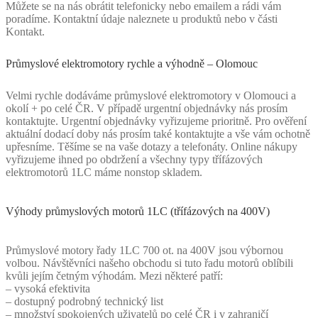
Můžete se na nás obrátit telefonicky nebo emailem a rádi vám
poradíme. Kontaktní údaje naleznete u produktů nebo v části
Kontakt.
Průmyslové elektromotory rychle a výhodně – Olomouc
Velmi rychle dodáváme průmyslové elektromotory v Olomouci a
okolí + po celé ČR. V případě urgentní objednávky nás prosím
kontaktujte. Urgentní objednávky vyřizujeme prioritně. Pro ověření
aktuální dodací doby nás prosím také kontaktujte a vše vám ochotně
upřesníme. Těšíme se na vaše dotazy a telefonáty. Online nákupy
vyřizujeme ihned po obdržení a všechny typy třífázových
elektromotorů 1LC máme nonstop skladem.
Výhody průmyslových motorů 1LC (třífázových na 400V)
Průmyslové motory řady 1LC 700 ot. na 400V jsou výbornou
volbou. Návštěvníci našeho obchodu si tuto řadu motorů oblíbili
kvůli jejím četným výhodám. Mezi některé patří:
– vysoká efektivita
– dostupný podrobný technický list
– množství spokojených uživatelů po celé ČR i v zahraničí