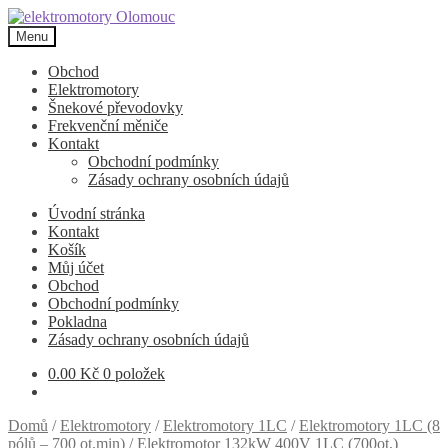
Přeskočit
Přejít
na
k
Menu
navigaci
obsahu
webu
Obchod
Elektromotory
Šnekové převodovky
Frekvenční měniče
Kontakt
Obchodní podmínky
Zásady ochrany osobních údajů
Úvodní stránka
Kontakt
Košík
Můj účet
Obchod
Obchodní podmínky
Pokladna
Zásady ochrany osobních údajů
0.00
Kč
0 položek
Domů
/
Elektromotory
/
Elektromotory 1LC
/
Elektromotory 1LC (8
pólů – 700 ot.min)
/
Elektromotor 132kW 400V 1LC (700ot.)