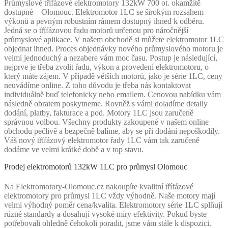
Průmyslové třífázové elektromotory 132kW 700 ot. okamžitě
dostupné – Olomouc. Elektromotor 1LC se širokým rozsahem
výkonů a pevným robustním rámem dostupný ihned k odběru.
Jedná se o třífázovou řadu motorů určenou pro náročnější
průmyslové aplikace. V našem obchodě si můžete elektromotor 1LC
objednat ihned. Proces objednávky nového průmyslového motoru je
velmi jednoduchý a nezabere vám moc času. Postup je následující,
nejprve je třeba zvolit řadu, výkon a provedení elektromotoru, o
který máte zájem. V případě větších motorů, jako je série 1LC, ceny
neuvádíme online. Z toho důvodu je třeba nás kontaktovat
individuálně buď telefonicky nebo emailem. Cenovou nabídku vám
následně obratem poskytneme. Rovněž s vámi doladíme detaily
dodání, platby, fakturace a pod. Motory 1LC jsou zaručeně
správnou volbou. Všechny produkty zakoupené v našem online
obchodu pečlivě a bezpečně balíme, aby se při dodání nepoškodily.
Váš nový třífázový elektromotor řady 1LC vám tak zaručeně
dodáme ve velmi krátké době a v top stavu.
Prodej elektromotorů 132kW 1LC pro průmysl Olomouc
Na Elektromotory-Olomouc.cz nakoupíte kvalitní třífázové
elektromotory pro průmysl 1LC vždy výhodně. Naše motory mají
velmi výhodný poměr cena/kvalita. Elektromotory série 1LC splňují
různé standardy a dosahují vysoké míry efektivity. Pokud byste
potřebovali ohledně čehokoli poradit, jsme vám stále k dispozici.