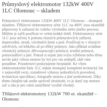
Průmyslový elektromotor 132kW 400V
1LC Olomouc – skladem
Průmyslový elektromotor 132kW 400V 1LC Olomouc – dostupný
skladem. Třífázové elektromotory série 1LC na 400V jsou okamžitě
připraveny k zařazení do vašeho výrobního nebo jiného procesu.
Můžete je začít používat ve velmi krátké době. Elektromotory série
1LC jsou určeny k pohonu různých průmyslových zařízení,
dopravníků, strojů, výrobních linek a pod. Používají se v různých
odvětvích, od lehkého až po těžký průmysl. Jako příklad uvádíme
chemický průmysl, dřevozpracující průmysl, textilní průmysl,
potravinářství a jiné. Pokud si nejste jisti svým výběrem nebo třeba
nevíte jaký výkon motoru by byl pro vás nejlepší, rádi vám
poradíme. Poradenství poskytujeme bezplatně. Ke všem
elektromotorům řady 1LC máme dostupný kompletní technický list
v nejnovější verzi, rozměrové výkresy jednotlivých provedení,
technickou specifikaci, fotografie motoru a jiné podrobnosti. Díky
těmto údajům tak umíte správně zhodnotit, co je daný typ motoru
zač a zda je pro vámi zamýšlené využití vhodný.
Třífázové elektromotory 132kW 700 ot. okamžitě –
Olomouc