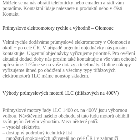
Můžete se na nás obrátit telefonicky nebo emailem a rádi vám
poradíme. Kontaktní údaje naleznete u produktů nebo v části
Kontakt.
Průmyslové elektromotory rychle a výhodně – Olomouc
Velmi rychle dodáváme průmyslové elektromotory v Olomouci a
okolí + po celé ČR. V případě urgentní objednávky nás prosím
kontaktujte. Urgentní objednávky vyřizujeme prioritně. Pro ověření
aktuální dodací doby nás prosím také kontaktujte a vše vám ochotně
upřesníme. Těšíme se na vaše dotazy a telefonáty. Online nákupy
vyřizujeme ihned po obdržení a všechny typy třífázových
elektromotorů 1LC máme nonstop skladem.
Výhody průmyslových motorů 1LC (třífázových na 400V)
Průmyslové motory řady 1LC 1400 ot. na 400V jsou výbornou
volbou. Návštěvníci našeho obchodu si tuto řadu motorů oblíbili
kvůli jejím četným výhodám. Mezi některé patří:
– vysoká efektivita
– dostupný podrobný technický list
– množství spokojených uživatelů po celé ČR i v zahraničí