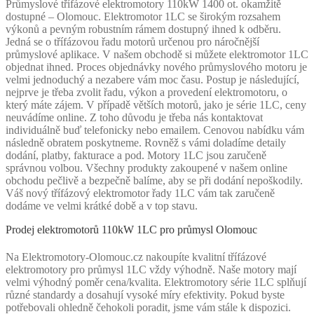
Průmyslové třífázové elektromotory 110kW 1400 ot. okamžitě
dostupné – Olomouc. Elektromotor 1LC se širokým rozsahem
výkonů a pevným robustním rámem dostupný ihned k odběru.
Jedná se o třífázovou řadu motorů určenou pro náročnější
průmyslové aplikace. V našem obchodě si můžete elektromotor 1LC
objednat ihned. Proces objednávky nového průmyslového motoru je
velmi jednoduchý a nezabere vám moc času. Postup je následující,
nejprve je třeba zvolit řadu, výkon a provedení elektromotoru, o
který máte zájem. V případě větších motorů, jako je série 1LC, ceny
neuvádíme online. Z toho důvodu je třeba nás kontaktovat
individuálně buď telefonicky nebo emailem. Cenovou nabídku vám
následně obratem poskytneme. Rovněž s vámi doladíme detaily
dodání, platby, fakturace a pod. Motory 1LC jsou zaručeně
správnou volbou. Všechny produkty zakoupené v našem online
obchodu pečlivě a bezpečně balíme, aby se při dodání nepoškodily.
Váš nový třífázový elektromotor řady 1LC vám tak zaručeně
dodáme ve velmi krátké době a v top stavu.
Prodej elektromotorů 110kW 1LC pro průmysl Olomouc
Na Elektromotory-Olomouc.cz nakoupíte kvalitní třífázové
elektromotory pro průmysl 1LC vždy výhodně. Naše motory mají
velmi výhodný poměr cena/kvalita. Elektromotory série 1LC splňují
různé standardy a dosahují vysoké míry efektivity. Pokud byste
potřebovali ohledně čehokoli poradit, jsme vám stále k dispozici.