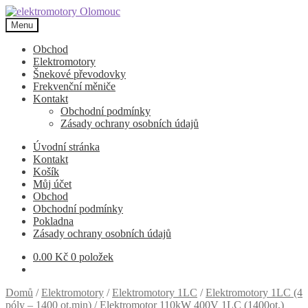
Přeskočit
Přejít
na
k
Menu
navigaci
obsahu
webu
Obchod
Elektromotory
Šnekové převodovky
Frekvenční měniče
Kontakt
Obchodní podmínky
Zásady ochrany osobních údajů
Úvodní stránka
Kontakt
Košík
Můj účet
Obchod
Obchodní podmínky
Pokladna
Zásady ochrany osobních údajů
0.00
Kč
0 položek
Domů
/
Elektromotory
/
Elektromotory 1LC
/
Elektromotory 1LC (4
póly – 1400 ot.min)
/
Elektromotor 110kW 400V 1LC (1400ot.)