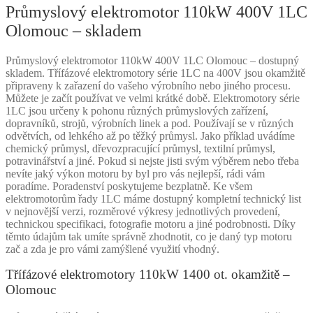
Průmyslový elektromotor 110kW 400V 1LC
Olomouc – skladem
Průmyslový elektromotor 110kW 400V 1LC Olomouc – dostupný
skladem. Třífázové elektromotory série 1LC na 400V jsou okamžitě
připraveny k zařazení do vašeho výrobního nebo jiného procesu.
Můžete je začít používat ve velmi krátké době. Elektromotory série
1LC jsou určeny k pohonu různých průmyslových zařízení,
dopravníků, strojů, výrobních linek a pod. Používají se v různých
odvětvích, od lehkého až po těžký průmysl. Jako příklad uvádíme
chemický průmysl, dřevozpracující průmysl, textilní průmysl,
potravinářství a jiné. Pokud si nejste jisti svým výběrem nebo třeba
nevíte jaký výkon motoru by byl pro vás nejlepší, rádi vám
poradíme. Poradenství poskytujeme bezplatně. Ke všem
elektromotorům řady 1LC máme dostupný kompletní technický list
v nejnovější verzi, rozměrové výkresy jednotlivých provedení,
technickou specifikaci, fotografie motoru a jiné podrobnosti. Díky
těmto údajům tak umíte správně zhodnotit, co je daný typ motoru
zač a zda je pro vámi zamýšlené využití vhodný.
Třífázové elektromotory 110kW 1400 ot. okamžitě –
Olomouc